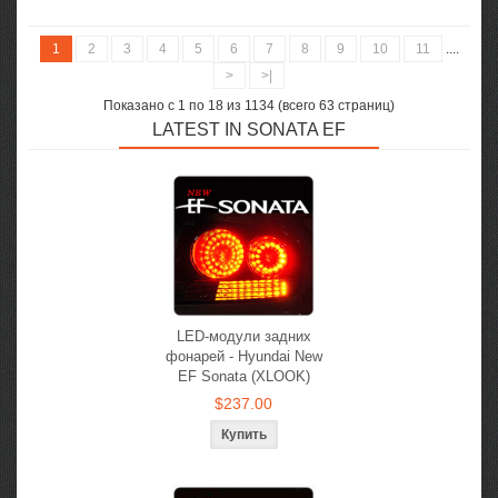
1
2
3
4
5
6
7
8
9
10
11
....
>
>|
Показано с 1 по 18 из 1134 (всего 63 страниц)
LATEST IN SONATA EF
LED-модули задних
фонарей - Hyundai New
EF Sonata (XLOOK)
$237.00