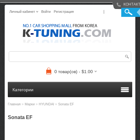
КОНТАК
|
Личный кабинет
Войти
Регистрация
0 товар(ов) - $1.00
Категории
»
»
»
Главная
Марки
HYUNDAI
Sonata EF
Sonata EF