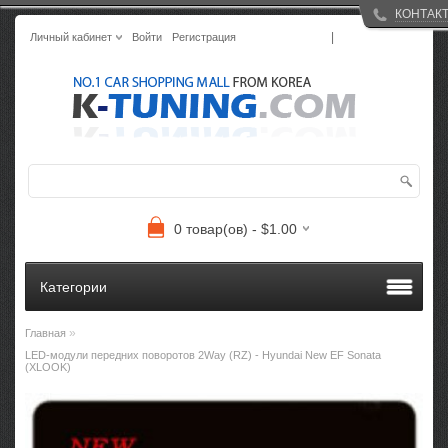
КОНТАК
|
Личный кабинет
Войти
Регистрация
0 товар(ов) - $1.00
Категории
»
Главная
LED-модули передних поворотов 2Way (RZ) - Hyundai New EF Sonata
(XLOOK)