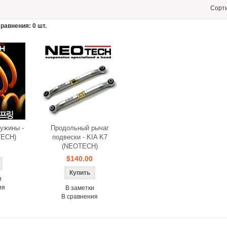
Сорт
равнения: 0 шт.
ужины -
Продольный рычаг
TECH)
подвески - KIA K7
(NEOTECH)
$140.00
и
ия
В заметки
В сравнения