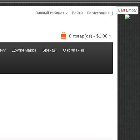
Cart Empty
Личный кабинет
Войти
Регистрация
|
0 товар(ов) - $1.00
evy
Другие марки
Бренды
О компании