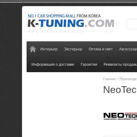
Интерьер
Экстерьер
Оптика и свет
Аксессуа
Информация о доставке
Гарантии
Реквизиты продав
»
Главная
Производи
NeoTec