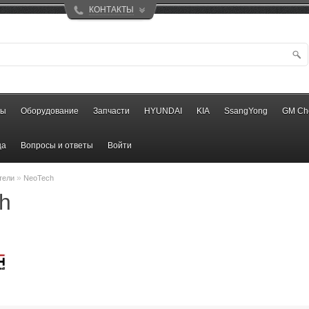
КОНТАКТЫ
ры
Оборудование
Запчасти
HYUNDAI
KIA
SsangYong
GM Ch
ца
Вопросы и ответы
Войти
»
тели
NeoTech
h