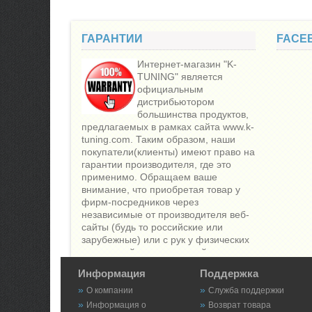
ГАРАНТИИ
FACE
Интернет-магазин "K-
TUNING" является
официальным
дистрибьютором
большинства продуктов,
предлагаемых в рамках сайта www.k-
tuning.com. Таким образом, наши
покупатели(клиенты) имеют право на
гарантии производителя, где это
применимо. Обращаем ваше
внимание, что приобретая товар у
фирм-посредников через
независимые от производителя веб-
сайты (будь то российские или
зарубежные) или с рук у физических
лиц, вы действуете на свой страх и
риск, так как гарантии на подобного
Информация
Поддержка
рода товары не распространяются
О компании
Служба поддержки
Информация о
Возврат товара