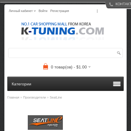
КОНТАК
|
Личный кабинет
Войти
Регистрация
0 товар(ов) - $1.00
Категории
»
»
Главная
Производители
SeatLine