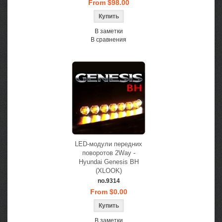
From $98.00
В заметки
В сравнения
LED-модули передних
поворотов 2Way -
Hyundai Genesis BH
(XLOOK)
no.9314
From $0.00
В заметки