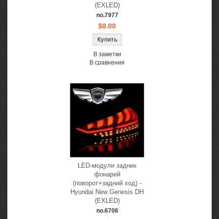
(EXLED)
no.7977
$0.00
В заметки
В сравнения
LED-модули задних
фонарей
(поворот+задний ход) -
Hyundai New Genesis DH
(EXLED)
no.6706