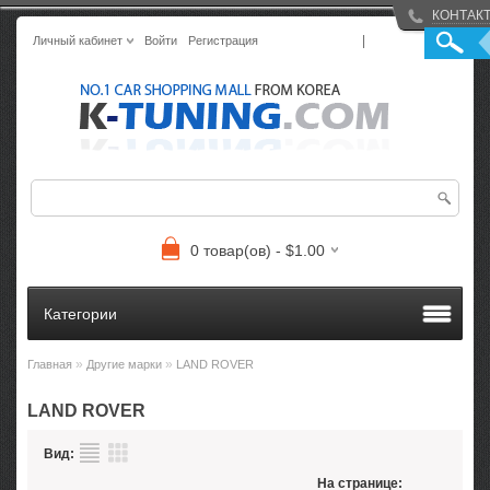
КОНТАК
|
Личный кабинет
Войти
Регистрация
0 товар(ов) - $1.00
Категории
»
»
Главная
Другие марки
LAND ROVER
LAND ROVER
Вид:
На странице: