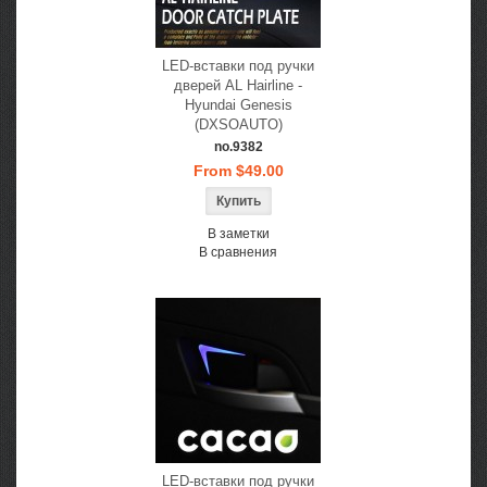
LED-вставки под ручки
дверей AL Hairline -
Hyundai Genesis
(DXSOAUTO)
no.9382
From $49.00
В заметки
В сравнения
LED-вставки под ручки