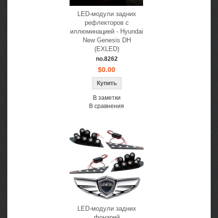
LED-модули задних
рефлекторов с
иллюминацией - Hyundai
New Genesis DH
(EXLED)
no.8262
$0.00
В заметки
В сравнения
LED-модули задних
фонарей