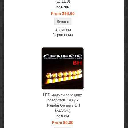
(EXLED)
no.6706
From $98.00
В заметки
В сравнения
LED-модули передних
поворотов 2Way -
Hyundai Genesis BH
(XLOOK)
no.9314
From $0.00