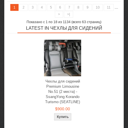
1
2
3
4
5
6
7
8
9
10
11
....
>
>|
Показано с 1 по 18 из 1134 (всего 63 страниц)
LATEST IN ЧЕХЛЫ ДЛЯ СИДЕНИЙ
Чехлы для сидений
Premium Limousine
No.51 (2 места) -
SsangYong Korando
Turismo (SEATLINE)
$900.00