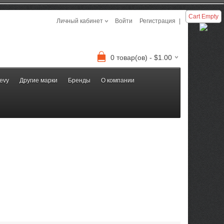
Cart Empty
Личный кабинет
Войти
Регистрация
|
0 товар(ов) - $1.00
evy
Другие марки
Бренды
О компании