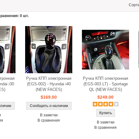
Сорт
равнения: 0 шт.
тронная
Ручка КПП электронная
Ручка КПП электронная
ndai i30
(EGS-002) - Hyundai i40
(EGS-003 LT) - Sportage
ES)
(NEW FACES)
QL (NEW FACES)
$169.00
$249.00
аличии
Сообщить о наличии
и
В заметки
ия
В сравнения
В заметки
В сравнения