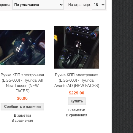
ировка:
На странице:
Ручка КПП электронная
Ручка КПП электронная
(EGS-003) - Hyundai All
(EGS-003) - Hyundai
New Tucson (NEW
Avante AD (NEW FACES)
FACES)
$229.00
$0.00
Сообщить о наличии
В заметки
В сравнения
В заметки
В сравнения