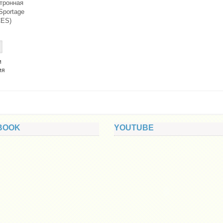
тронная
Sportage
CES)
и
ия
BOOK
YOUTUBE