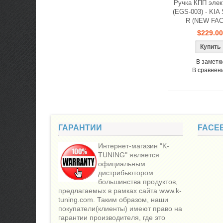
Ручка КПП элек
(EGS-003) - KIA 
R (NEW FA
$229.00
В заметк
В сравнен
ГАРАНТИИ
FACE
Интернет-магазин "K-
TUNING" является
официальным
дистрибьютором
большинства продуктов,
предлагаемых в рамках сайта www.k-
tuning.com. Таким образом, наши
покупатели(клиенты) имеют право на
гарантии производителя, где это