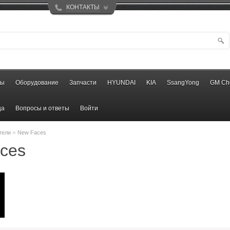
КОНТАКТЫ
ры
Оборудование
Запчасти
HYUNDAI
KIA
SsangYong
GM Ch
ца
Вопросы и ответы
Войти
»
тели
New Faces
ces