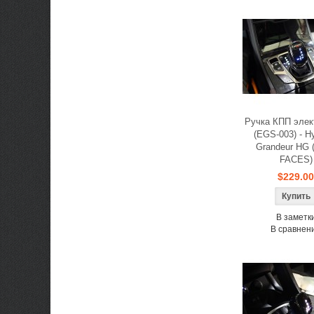
Ручка КПП элек
(EGS-003) - H
Grandeur HG
FACES)
$229.00
В заметк
В сравнен