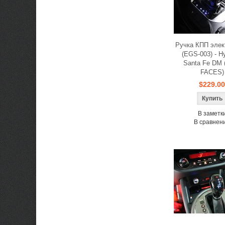
Ручка КПП элек
(EGS-003) - H
Santa Fe DM
FACES)
$229.00
В заметк
В сравнен