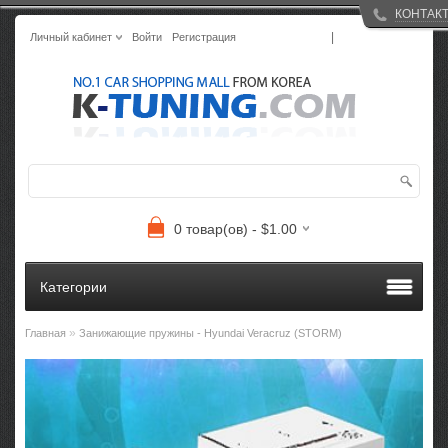
КОНТАК
|
Личный кабинет
Войти
Регистрация
0 товар(ов) - $1.00
Категории
»
Главная
Занижающие пружины - Hyundai Veracruz (STORM)