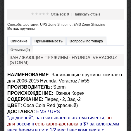
Отзывов: 0
|
Написать отзыв
Cпособы доставки: UPS Zone Shipping, EMS Zone Shipping
Метки:
пружины
Описание
Применяемость
Вопросы по товару
Отзывы (0)
ЗАНИЖАЮЩИЕ ПРУЖИНЫ - HYUNDAI VERACRUZ
(STORM)
НАИМЕНОВАНИЕ:
Занижающие пружины комплект
для
2006-2015 Hyundai Veracruz / ix55
ПРОИЗВОДИТЕЛЬ:
Storm
ПРОИСХОЖДЕНИЕ:
Южная Корея
СОДЕРЖАНИЕ:
Перед - 2, Зад -2
ЦВЕТ:
Coca Cola Red (красный)
ДОСТАВКА
:
EMS / UPS
"до
дверей
",
рассчитывается автоматически
,
но
д
ля
россиян
есть карго-доставка
в $7
за килограмм
веса (время в пути 1/2 мес.) вес комплекта с