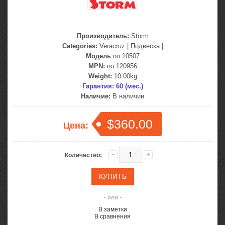
Производитель:
Storm
Categories:
Veracruz
|
Подвеска
|
Модель
no.10507
MPN:
no.120956
Weight:
10.00kg
Гарантия: 60 (мес.)
Наличие:
В наличии
$360.00
Цена:
Количество:
- или -
В заметки
В сравнения