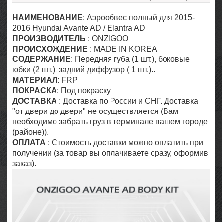
НАИМЕНОВАНИЕ
: Аэрообвес полный для
2015-
2016 Hyundai Avante A
D / Elantra A
D
ПРОИЗВОДИТЕЛЬ
:
ONZIGOO
ПРОИСХОЖДЕНИЕ
: MADE IN KOREA
СОДЕРЖАНИЕ
:
Передняя губа (1 шт.), боковые
юбки (2 шт.); задний диффузор ( 1 шт.)..
МАТЕРИАЛ
: FRP
ПОКРАСКА
: Под покраску
ДОСТАВКА
: Доставка по России и СНГ. Доставка
"от двери до двери" не осуществляется (Вам
необходимо забрать груз в терминале вашем городе
(районе)).
ОПЛАТА
: Стоимость доставки можно оплатить при
получении (за товар вы оплачиваете сразу, оформив
заказ).