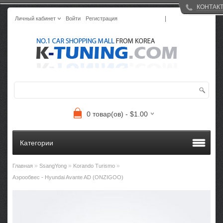
КОНТАК
|
Личный кабинет
Войти
Регистрация
0 товар(ов) - $1.00
Категории
»
»
»
Главная
SsangYong
Korando Turismo
Аэрообвес - Hyundai Avante AD (ONZIGOO)