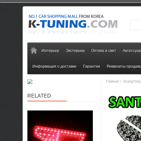
Интерьер
Экстерьер
Оптика и свет
Аксессуа
Информация о доставке
Гарантии
Реквизиты продав
»
Главная
SsangYong
RELATED