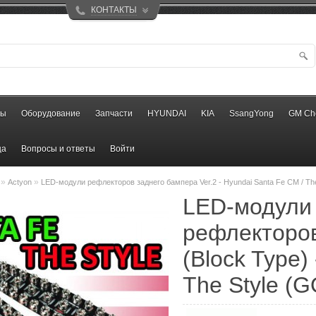
КОНТАКТЫ
ры
Оборудование
Запчасти
HYUNDAI
KIA
SsangYong
GM Ch
ца
Вопросы и ответы
Войти
»
»
Actyon
LED-модули рефлекторов заднего бампера Ver.2 - Hyundai Santa Fe CM / 
LED-модули
рефлекторов
(Block Type)
The Style 