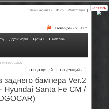
Cart Empty
Личный кабинет
Войти
Регистрация
|
0 товар(ов) - $1.00
evy
Другие марки
Бренды
О компании
The Style (GOGOCAR)
« ПРЕДЫДУЩИЙ
СЛЕДУЮЩИЙ »
 заднего бампера Ver.2
 - Hyundai Santa Fe CM /
(GOGOCAR)