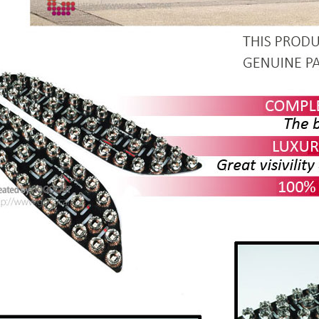
P
K-TUNING POP
K-TUNING POP
 Grand Starex
Решетка радиатора Ver.2 - KIA
Решетка радиатора - Hyun
)
Sportage R (ROADRUNS)
Tucson (ROADRU
Only $270.00
Only $185.00
Details
Details