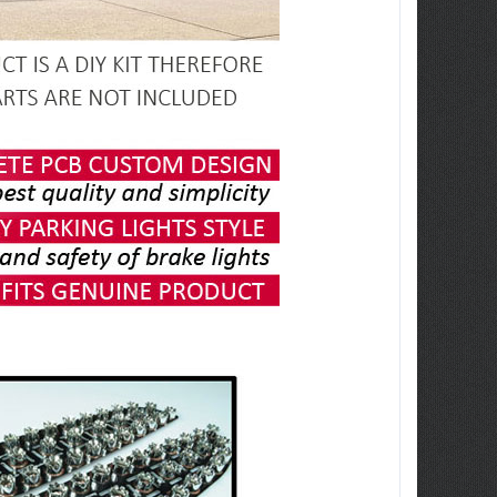
dai All New
NS)