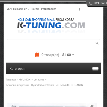
КОНТАК
|
Личный кабинет
Войти
Регистрация
0 товар(ов) - $1.00
Категории
»
»
»
Главная
HYUNDAI
Veracruz
Боковые подножки - Hyundai New Santa Fe CM (AUTO GRAND)