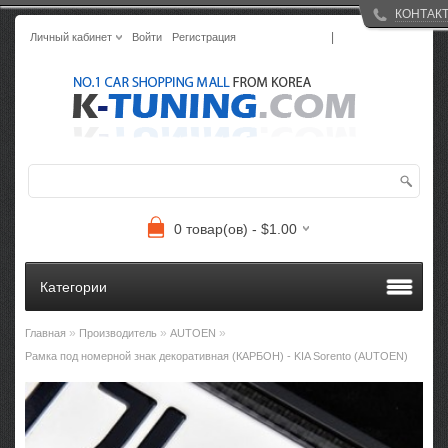
КОНТАК
|
Личный кабинет
Войти
Регистрация
0 товар(ов) - $1.00
Категории
»
»
»
Главная
Производитель
AUTOEN
Рамка под номерной знак декоративная (КАРБОН) - KIA Sorento (AUTOEN)