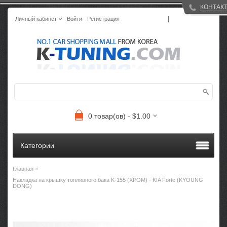
КОНТАК
|
Личный кабинет
Войти
Регистрация
0 товар(ов) - $1.00
Категории
»
Главная
Накладка на крышку топливного бака K-155 (ХРОМ) - KIA Forte (KYOUNG
DONG)