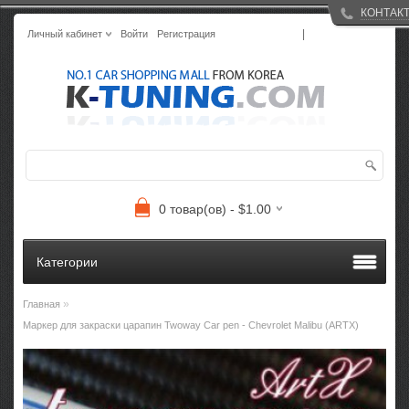
КОНТАК
|
Личный кабинет
Войти
Регистрация
0 товар(ов) - $1.00
Категории
»
Главная
Маркер для закраски царапин Twoway Car pen - Chevrolet Malibu (ARTX)