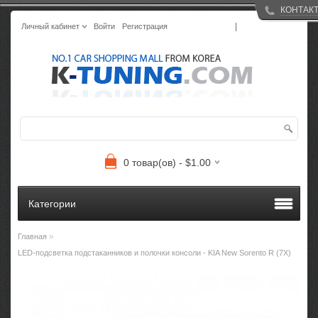
КОНТАК
|
Личный кабинет
Войти
Регистрация
0 товар(ов) - $1.00
Категории
»
Главная
LED-подсветка подстаканников и полочки консоли - KIA New Sorento R (7X)