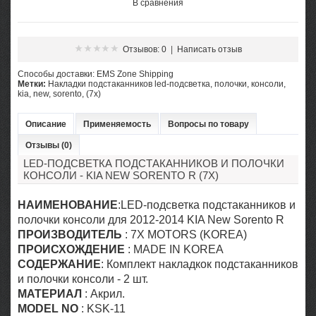
В сравнения
Отзывов: 0
|
Написать отзыв
Cпособы доставки: EMS Zone Shipping
Метки:
Накладки подстаканников led-подсветка
,
полочки
,
консоли
,
kia
,
new
,
sorento
,
(7x)
Описание
Применяемость
Вопросы по товару
Отзывы (0)
LED-ПОДСВЕТКА ПОДСТАКАННИКОВ И ПОЛОЧКИ
КОНСОЛИ - KIA NEW SORENTO R (7X)
НАИМЕНОВАНИЕ
:LED-подсветка подстаканников и
полочки консоли для 2012-2014 KIA New Sorento R
ПРОИЗВОДИТЕЛЬ
: 7X MOTORS (KOREA)
ПРОИСХОЖДЕНИЕ
: MADE IN KOREA
СОДЕРЖАНИЕ
: Комплект накладкок подстаканников
и полочки консоли - 2 шт.
МАТЕРИАЛ
: Акрил.
MODEL NO
: KSK-11