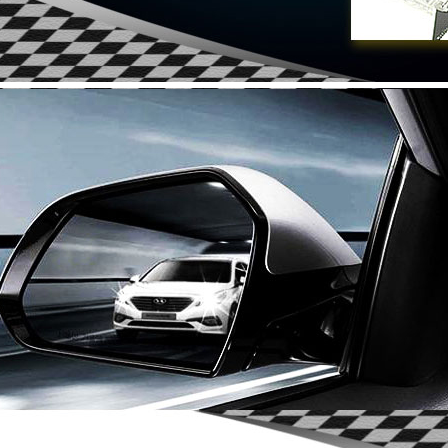
NG POP
K-TUNING POP
ра Ver.2 - KIA
Решетка радиатора - Hyundai All New
(ROADRUNS)
Tucson (ROADRUNS)
270.00
Only $185.00
Details