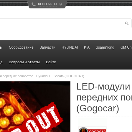
КОНТАКТЫ
ры
Оборудование
Запчасти
HYUNDAI
KIA
SsangYong
GM Ch
ца
Вопросы и ответы
Войти
и передних поворотов - Hyundai LF Sonata (GOGOCAR)
LED-модули
передних по
(Gogocar)