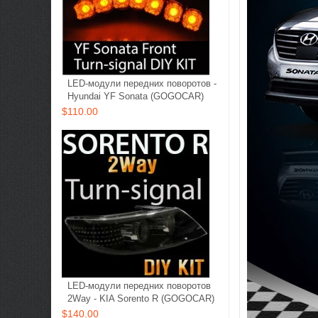
LED-модули передних поворотов -
Hyundai YF Sonata (GOGOCAR)
$110.00
LED-модули передних поворотов
2Way - KIA Sorento R (GOGOCAR)
$140.00