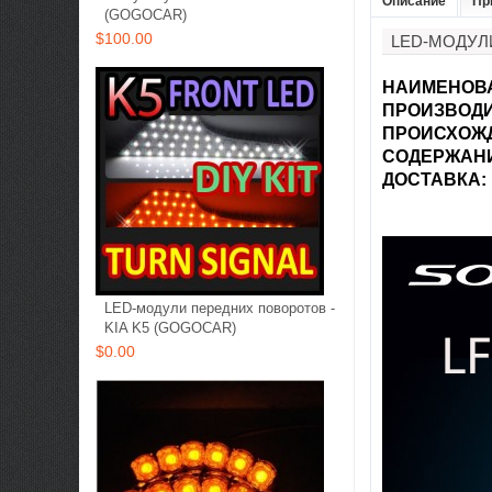
Описание
Пр
(GOGOCAR)
$100.00
LED-МОДУЛ
НАИМЕНОВ
ПРОИЗВОД
ПРОИСХОЖ
СОДЕРЖАН
ДОСТАВКА
:
LED-модули передних поворотов -
KIA K5 (GOGOCAR)
$0.00