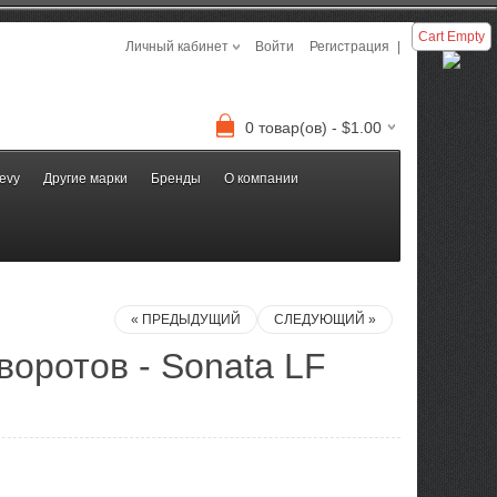
Cart Empty
Личный кабинет
Войти
Регистрация
|
0 товар(ов) - $1.00
evy
Другие марки
Бренды
О компании
« ПРЕДЫДУЩИЙ
СЛЕДУЮЩИЙ »
воротов - Sonata LF