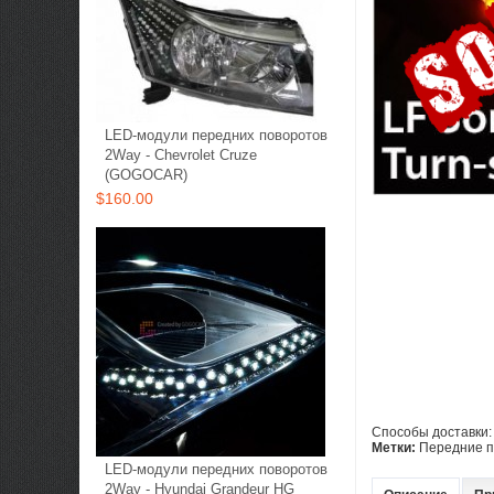
LED-модули передних поворотов
2Way - Chevrolet Cruze
(GOGOCAR)
$160.00
Cпособы доставки:
Метки:
Передние 
LED-модули передних поворотов
2Way - Hyundai Grandeur HG